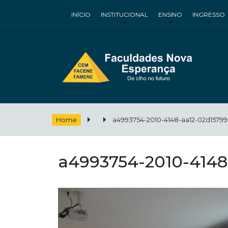
INÍCIO
INSTITUCIONAL
ENSINO
INGRESSO
Home
a4993754-2010-4148-aa12-02d15799
a4993754-2010-4148