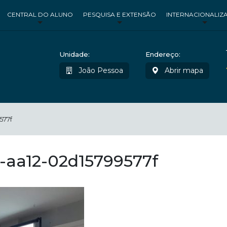
CENTRAL DO ALUNO
PESQUISA E EXTENSÃO
INTERNACIONALIZ
Unidade:
Endereço:
João Pessoa
Abrir mapa
577f
-aa12-02d15799577f