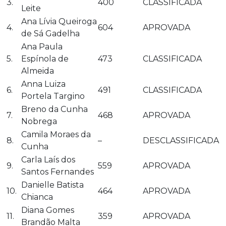
3.
400
CLASSIFICADA
Leite
Ana Lívia Queiroga
4.
604
APROVADA
de Sá Gadelha
Ana Paula
5.
Espínola de
473
CLASSIFICADA
Almeida
Anna Luiza
6.
491
CLASSIFICADA
Portela Targino
Breno da Cunha
7.
468
APROVADA
Nobrega
Camila Moraes da
8.
–
DESCLASSIFICADA
Cunha
Carla Laís dos
9.
559
APROVADA
Santos Fernandes
Danielle Batista
10.
464
APROVADA
Chianca
Diana Gomes
11.
359
APROVADA
Brandão Malta