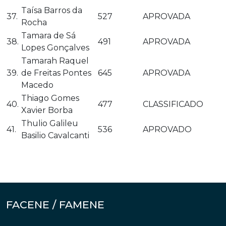
Taísa Barros da
37.
527
APROVADA
Rocha
Tamara de Sá
38.
491
APROVADA
Lopes Gonçalves
Tamarah Raquel
39.
de Freitas Pontes
645
APROVADA
Macedo
Thiago Gomes
40.
477
CLASSIFICADO
Xavier Borba
Thulio Galileu
41.
536
APROVADO
Basilio Cavalcanti
FACENE / FAMENE