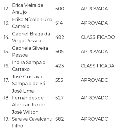
Erica Vieira de
12.
500
APROVADA
Araujo
Erika Nícole Luna
13.
514
APROVADA
Camelo
Gabriel Braga da
14.
482
CLASSIFICADO
Veiga Pessoa
Gabriela Silveira
15.
605
APROVADA
Pessoa
Indira Sampaio
16.
423
CLASSIFICADA
Cartaxo
José Gustavo
17.
555
APROVADO
Sampaio de Sá
José Lima
18.
Fernandes de
527
APROVADO
Alencar Junior
José Wilton
19.
Saraiva Cavalcanti
582
APROVADO
Filho