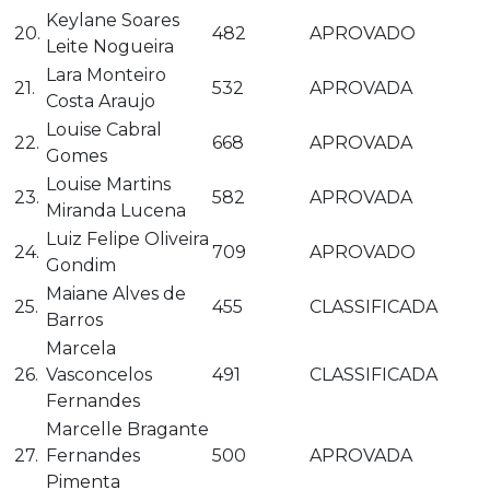
Keylane Soares
20.
482
APROVADO
Leite Nogueira
Lara Monteiro
21.
532
APROVADA
Costa Araujo
Louise Cabral
22.
668
APROVADA
Gomes
Louise Martins
23.
582
APROVADA
Miranda Lucena
Luiz Felipe Oliveira
24.
709
APROVADO
Gondim
Maiane Alves de
25.
455
CLASSIFICADA
Barros
Marcela
26.
Vasconcelos
491
CLASSIFICADA
Fernandes
Marcelle Bragante
27.
Fernandes
500
APROVADA
Pimenta