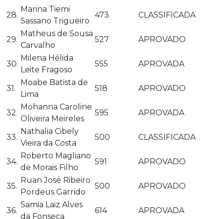
Marina Tiemi
28.
473
CLASSIFICADA
Sassano Trigueiro
Matheus de Sousa
29.
527
APROVADO
Carvalho
Milena Hélida
30.
555
APROVADA
Leite Fragoso
Moabe Batista de
31.
518
APROVADO
Lima
Mohanna Caroline
32.
595
APROVADA
Oliveira Meireles
Nathalia Cibely
33.
500
CLASSIFICADA
Vieira da Costa
Roberto Magliano
34.
591
APROVADO
de Morais Filho
Ruan José Ribeiro
35.
500
APROVADO
Pordeus Garrido
Samia Laiz Alves
36.
614
APROVADA
da Fonseca