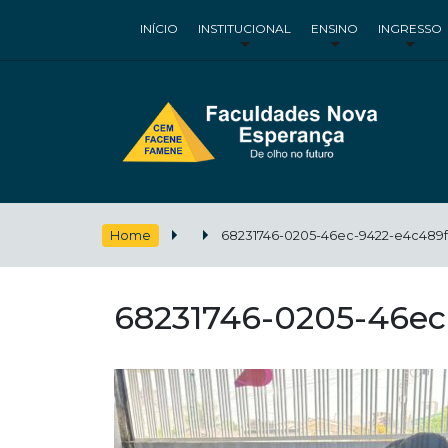
INÍCIO
INSTITUCIONAL
ENSINO
INGRESSO
Home
68231746-0205-46ec-9422-e4c489f
68231746-0205-46ec