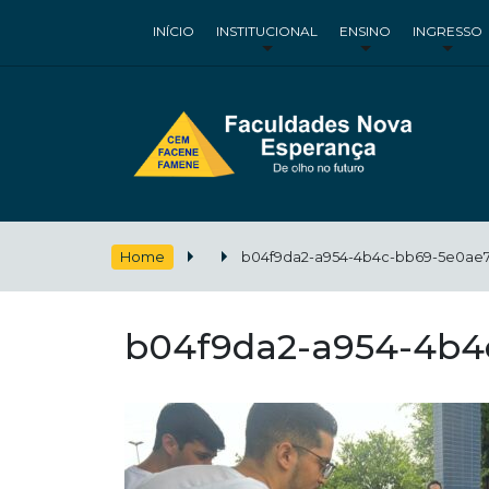
INÍCIO
INSTITUCIONAL
ENSINO
INGRESSO
Home
b04f9da2-a954-4b4c-bb69-5e0ae7
b04f9da2-a954-4b4