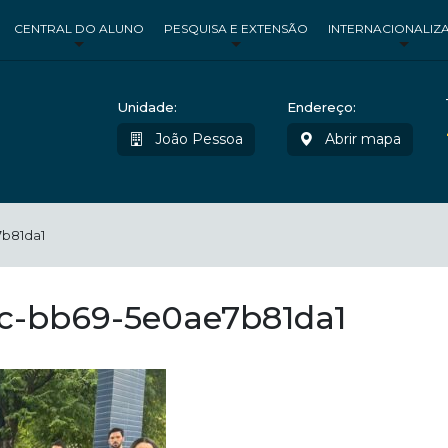
CENTRAL DO ALUNO
PESQUISA E EXTENSÃO
INTERNACIONALIZ
Unidade:
Endereço:
João Pessoa
Abrir mapa
b81da1
c-bb69-5e0ae7b81da1