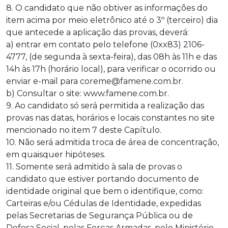
8. O candidato que não obtiver as informações do
item acima por meio eletrônico até o 3º (terceiro) dia
que antecede a aplicação das provas, deverá:
a) entrar em contato pelo telefone (0xx83) 2106-
4777, (de segunda à sexta-feira), das 08h às 11h e das
14h às 17h (horário local), para verificar o ocorrido ou
enviar e-mail para coreme@famene.com.br.
b) Consultar o site: www.famene.com.br.
9. Ao candidato só será permitida a realização das
provas nas datas, horários e locais constantes no site
mencionado no item 7 deste Capítulo.
10. Não será admitida troca de área de concentração,
em quaisquer hipóteses.
11. Somente será admitido à sala de provas o
candidato que estiver portando documento de
identidade original que bem o identifique, como:
Carteiras e/ou Cédulas de Identidade, expedidas
pelas Secretarias de Segurança Pública ou de
Defesa Social, pelas Forças Armadas, pelo Ministério