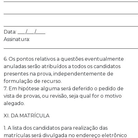
______________________________________________________
______________________________________________________
Data: ___/___/____
Assinatura:
______________________________________________________
6. Os pontos relativos a questões eventualmente
anuladas serão atribuídos a todos os candidatos
presentes na prova, independentemente de
formulação de recurso.
7. Em hipótese alguma será deferido o pedido de
vista de provas, ou revisão, seja qual for o motivo
alegado.
XI. DA MATRÍCULA
1. A lista dos candidatos para realização das
matrículas será divulgada no endereço eletrônico