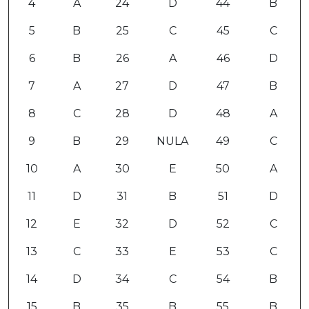
4
A
24
D
44
B
5
B
25
C
45
C
6
B
26
A
46
D
7
A
27
D
47
B
8
C
28
D
48
A
9
B
29
NULA
49
C
10
A
30
E
50
A
11
D
31
B
51
D
12
E
32
D
52
C
13
C
33
E
53
C
14
D
34
C
54
B
15
B
35
B
55
B