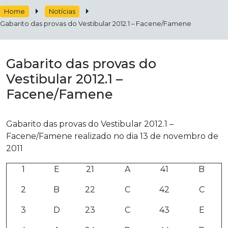
Home
Notícias
Gabarito das provas do Vestibular 2012.1 – Facene/Famene
Gabarito das provas do
Vestibular 2012.1 –
Facene/Famene
Gabarito das provas do Vestibular 2012.1 –
Facene/Famene realizado no dia 13 de novembro de
2011
1
E
21
A
41
B
2
B
22
C
42
C
3
D
23
C
43
E