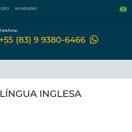
AÇÃO
NOVIDADES
Telefone:
+55 (83) 9 9380-6466
 LÍNGUA INGLESA