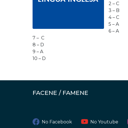
2 – C
3 – B
4 – C
5 – A
6 – A
7 – C
8 – D
9 – A
10 – D
FACENE / FAMENE
No Facebook
No Youtube