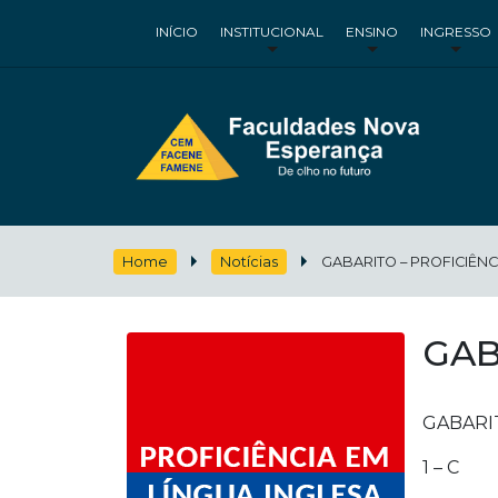
INÍCIO
INSTITUCIONAL
ENSINO
INGRESSO
Home
Notícias
GABARITO – PROFICIÊNC
GAB
GABARI
1 – C