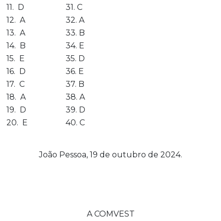
11. D
31. C
12. A
32. A
13. A
33. B
14. B
34. E
15. E
35. D
16. D
36. E
17. C
37. B
18. A
38. A
19. D
39. D
20. E
40. C
João Pessoa, 19 de outubro de 2024.
A COMVEST