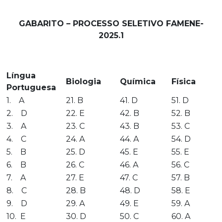
GABARITO – PROCESSO SELETIVO FAMENE-
2025.1
Língua
Biologia
Química
Física
Portuguesa
1. A
21. B
41. D
51. D
2. D
22. E
42. B
52. B
3. A
23. C
43. B
53. C
4. C
24. A
44. A
54. D
5. B
25. D
45. E
55. E
6. B
26. C
46. A
56. C
7. A
27. E
47. C
57. B
8. C
28. B
48. D
58. E
9. D
29. A
49. E
59. A
10. E
30. D
50. C
60. A