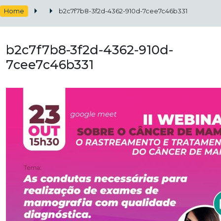
Home
b2c7f7b8-3f2d-4362-910d-7cee7c46b331
b2c7f7b8-3f2d-4362-910d-
7cee7c46b331