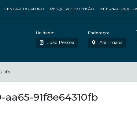
CENTRAL DO ALUNO
PESQUISA E EXTENSÃO
INTERNACIONALIZ
Unidade:
Endereço:
João Pessoa
Abrir mapa
310fb
-aa65-91f8e64310fb