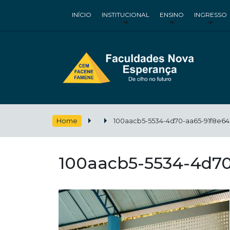
INÍCIO
INSTITUCIONAL
ENSINO
INGRESSO
Home
100aacb5-5534-4d70-aa65-91f8e64
100aacb5-5534-4d70