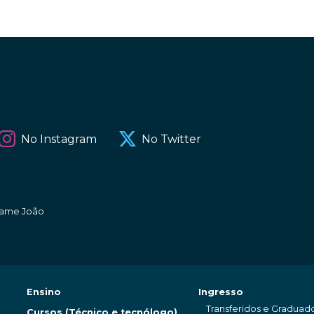
No Instagram
No Twitter
amame João
Ensino
Ingresso
Transferidos e Graduad
Cursos (Técnico e tecnólogo)