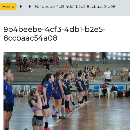
Home
9b4beebe-4cf3-4db1-b2e5-8ccbaac54a08
9b4beebe-4cf3-4db1-b2e5-
8ccbaac54a08