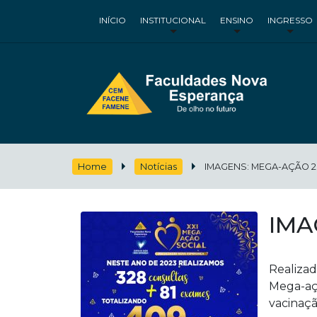
INÍCIO
INSTITUCIONAL
ENSINO
INGRESSO
Home
Notícias
IMAGENS: MEGA-AÇÃO 2
IMA
Realizad
Mega-açã
vacinaçã