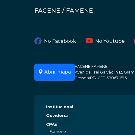
FACENE / FAMENE
No Facebook
No Youtube
FACENE FAMENE
Abrir mapa
Avenida Frei Galvão, n 12, Gr
Pessoa/PB. CEP:58067-695
Institucional
Ouvidoria
CPAs
Famene