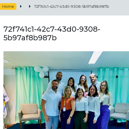
Home
72f741c1-42c7-43d0-9308-5b97af8b987b
72f741c1-42c7-43d0-9308-
5b97af8b987b