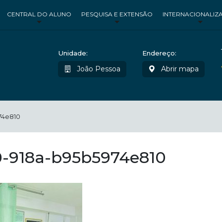
CENTRAL DO ALUNO
PESQUISA E EXTENSÃO
INTERNACIONALIZ
Unidade:
Endereço:
João Pessoa
Abrir mapa
74e810
0-918a-b95b5974e810