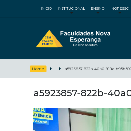
INÍCIO
INSTITUCIONAL
ENSINO
INGRESSO
Home
a5923857-822b-40a0-918a-b95b59
a5923857-822b-40a