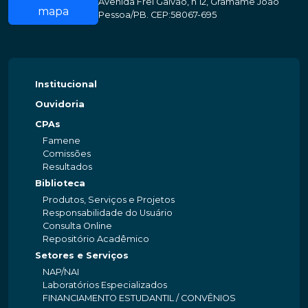
Avenida Frei Galvão, n 12, Gramame João
mapa
Pessoa/PB. CEP:58067-695
Institucional
Ouvidoria
CPAs
Famene
Comissões
Resultados
Biblioteca
Produtos, Serviços e Projetos
Responsabilidade do Usuário
Consulta Online
Repositório Acadêmico
Setores e Serviços
NAP/NAI
Laboratórios Especializados
FINANCIAMENTO ESTUDANTIL / CONVÊNIOS