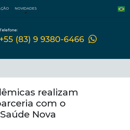
AÇÃO
NOVIDADES
Telefone:
+55 (83) 9 9380-6466
dêmicas realizam
arceria com o
 Saúde Nova
a