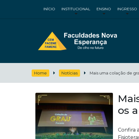
INÍCIO
INSTITUCIONAL
ENSINO
INGRESSO
Home
Notícias
Mais uma colação de gr
Mai
os 
Confira 
Fisioter