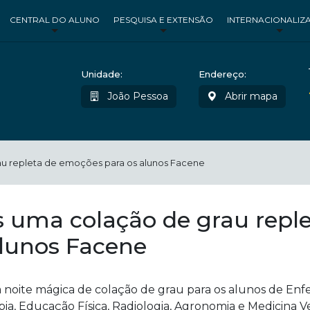
CENTRAL DO ALUNO
PESQUISA E EXTENSÃO
INTERNACIONALIZ
Unidade:
Endereço:
João Pessoa
Abrir mapa
au repleta de emoções para os alunos Facene
s uma colação de grau repl
alunos Facene
a noite mágica de colação de grau para os alunos de En
apia, Educação Física, Radiologia, Agronomia e Medicina Vet