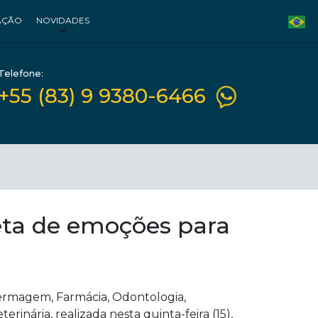
AÇÃO
NOVIDADES
Telefone:
+55 (83) 9 9380-6466
eta de emoções para
fermagem, Farmácia, Odontologia,
erinária, realizada nesta quinta-feira (15),