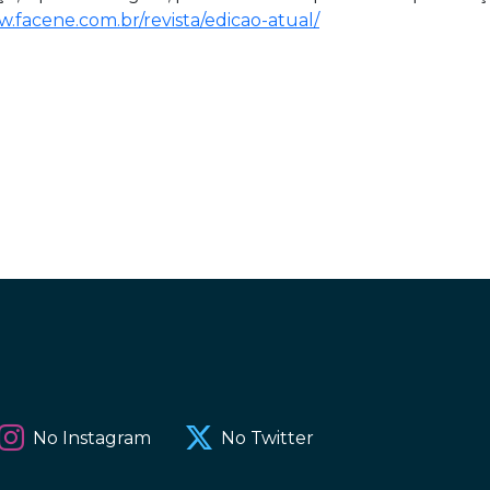
.facene.com.br/revista/edicao-atual/
No Instagram
No Twitter