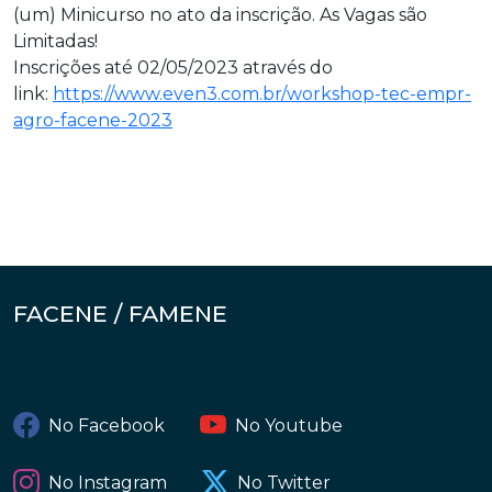
(um) Minicurso no ato da inscrição. As Vagas são
Limitadas!
Inscrições até 02/05/2023 através do
link:
https://www.even3.com.
br/workshop-tec-empr-
agro-
facene-2023
FACENE / FAMENE
No Facebook
No Youtube
No Instagram
No Twitter