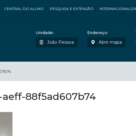
CENTRAL DO ALUNO
PESQUISA E EXTENSÃO
INTERNACIONALIZ
Unidade:
Endereço:
João Pessoa
Abrir mapa
07b74
-aeff-88f5ad607b74