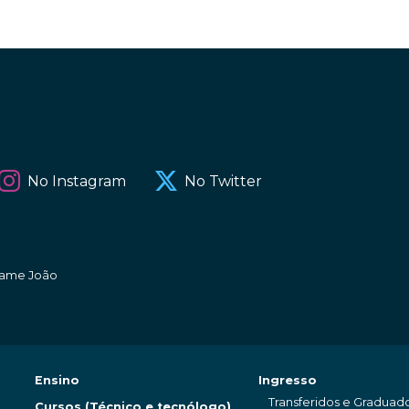
No Instagram
No Twitter
amame João
Ensino
Ingresso
Transferidos e Graduad
Cursos (Técnico e tecnólogo)