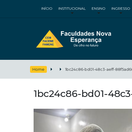
INÍCIO
INSTITUCIONAL
ENSINO
INGRESSO
Home
1bc24c86-bd01-48c3-aeff-88f5ad6
1bc24c86-bd01-48c3