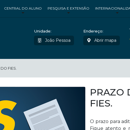
CENTRAL DO ALUNO
PESQUISA E EXTENSÃO
INTERNACIONALIZ
Unidade:
Endereço:
João Pessoa
Abrir mapa
DO FIES.
PRAZO 
FIES.
O prazo para adi
Fique atento e n