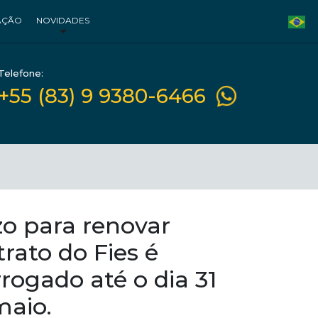
AÇÃO
NOVIDADES
Telefone:
+55 (83) 9 9380-6466
zo para renovar
rato do Fies é
rogado até o dia 31
maio.