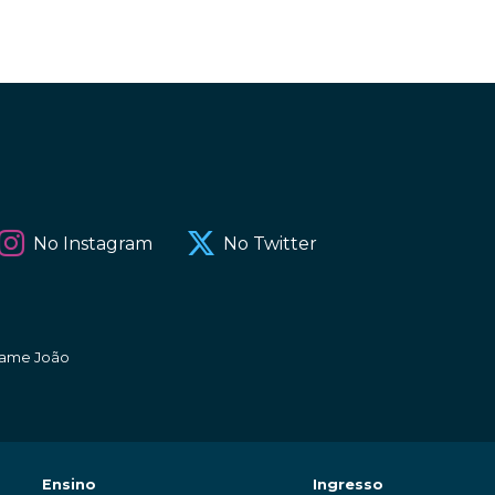
No Instagram
No Twitter
amame João
Ensino
Ingresso