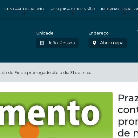
CENTRAL DO ALUNO
PESQUISA E EXTENSÃO
INTERNACIONALIZ
Unidade:
Endereço:
João Pessoa
Abrir mapa
ato do Fies é prorrogado até o dia 31 de maio.
Pra
cont
pror
de 