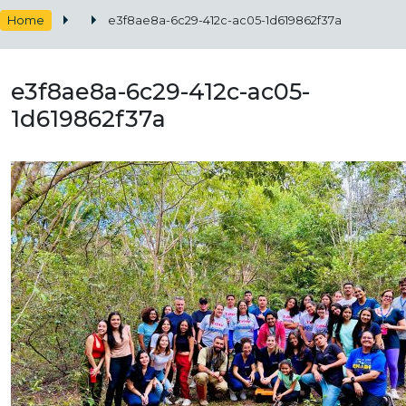
Home
e3f8ae8a-6c29-412c-ac05-1d619862f37a
e3f8ae8a-6c29-412c-ac05-
1d619862f37a