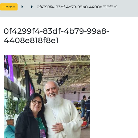
Home
0f4299f4-83df-4b79-99a8-4408e818f8e1
0f4299f4-83df-4b79-99a8-
4408e818f8e1