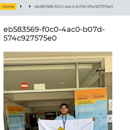
Home
eb583569-f0c0-4ac0-b07d-574c927575e0
eb583569-f0c0-4ac0-b07d-
574c927575e0