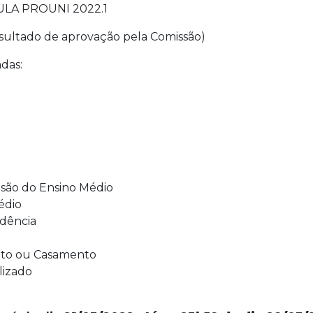
LA PROUNI 2022.1
sultado de aprovação pela Comissão)
das:
usão do Ensino Médio
édio
idência
nto ou Casamento
lizado