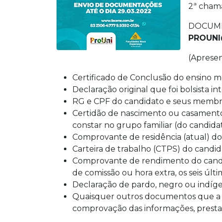
2ª cham
DOCUME
PROUNI
(Apresen
Certificado de Conclusão do ensino m
Declaração original que foi bolsista i
RG e CPF do candidato e seus membros
Certidão de nascimento ou casamento,
constar no grupo familiar (do candida
Comprovante de residência (atual) do 
Carteira de trabalho (CTPS) do candi
Comprovante de rendimento do candida
de comissão ou hora extra, os seis últ
Declaração de pardo, negro ou indíge
Quaisquer outros documentos que a C
comprovação das informações, prestad