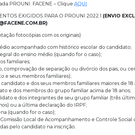
ada PROUNI FACENE – Clique
AQUI
NTOS EXIGIDOS PARA O PROUNI 2022.1
(ENVIO EXC
@FACENE.COM.BR)
tação fotocópias com os originais)
édio acompanhado com histórico escolar do candidato;
ntegral do ensino médio (quando for o caso);
 familiares;
 comprovação de separação ou divórcio dos pais, ou cer
to e seus membros familiares);
candidato e dos seus membros familiares maiores de 18 a
dato e dos membros do grupo familiar acima de 18 anos;
to e dos integrantes de seu grupo familiar (três últim
imos) ou a última declaração do IRPF;
na (quando for o caso);
omissão Local de Acompanhamento e Controle Social do
as pelo candidato na inscrição.