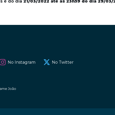
s é do dia
21/03/2022 até as 23h59 do dia 29/03/
No Instagram
No Twitter
amame João