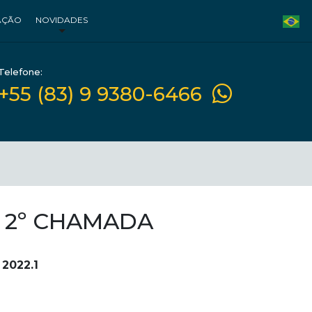
AÇÃO
NOVIDADES
Telefone:
+55 (83) 9 9380-6466
A 2º CHAMADA
 2022.1