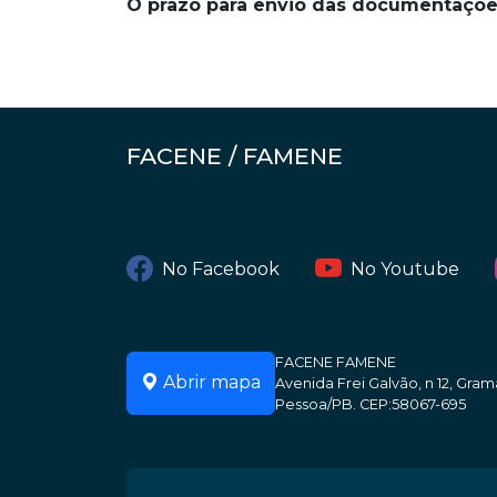
O prazo para envio das documentaçõe
FACENE / FAMENE
No Facebook
No Youtube
FACENE FAMENE
Abrir mapa
Avenida Frei Galvão, n 12, Gr
Pessoa/PB. CEP:58067-695