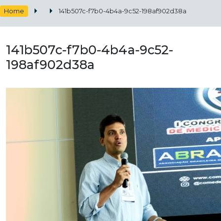
Home
141b507c-f7b0-4b4a-9c52-198af902d38a
141b507c-f7b0-4b4a-9c52-
198af902d38a