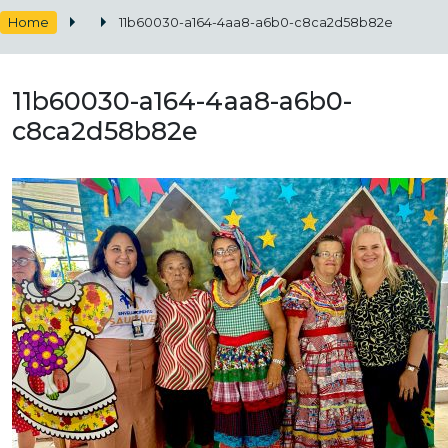
Home
11b60030-a164-4aa8-a6b0-c8ca2d58b82e
11b60030-a164-4aa8-a6b0-
c8ca2d58b82e