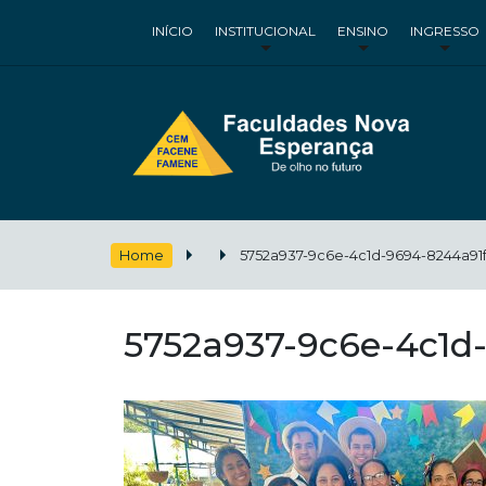
INÍCIO
INSTITUCIONAL
ENSINO
INGRESSO
Home
5752a937-9c6e-4c1d-9694-8244a91
5752a937-9c6e-4c1d