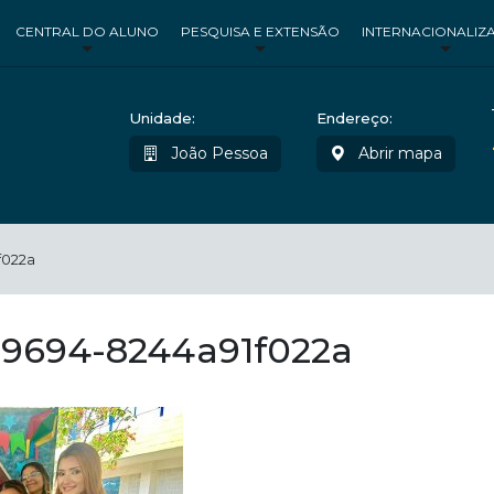
CENTRAL DO ALUNO
PESQUISA E EXTENSÃO
INTERNACIONALIZ
Unidade:
Endereço:
João Pessoa
Abrir mapa
f022a
-9694-8244a91f022a