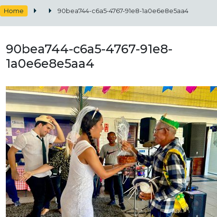
Home
90bea744-c6a5-4767-91e8-1a0e6e8e5aa4
90bea744-c6a5-4767-91e8-
1a0e6e8e5aa4