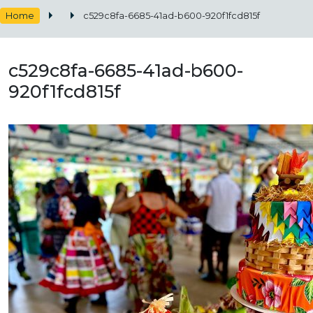
Home
c529c8fa-6685-41ad-b600-920f1fcd815f
c529c8fa-6685-41ad-b600-
920f1fcd815f