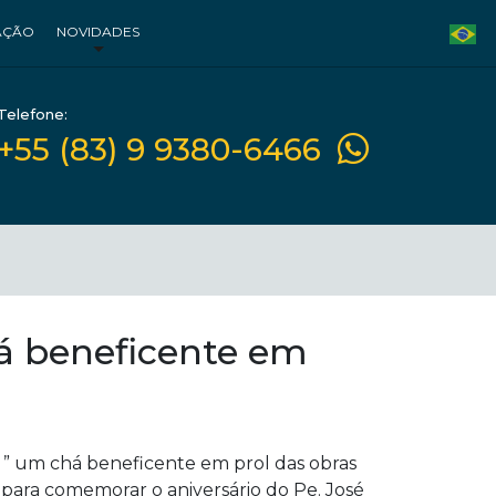
AÇÃO
NOVIDADES
Telefone:
+55 (83) 9 9380-6466
há beneficente em
e ” um chá beneficente em prol das obras
 para comemorar o aniversário do Pe. José