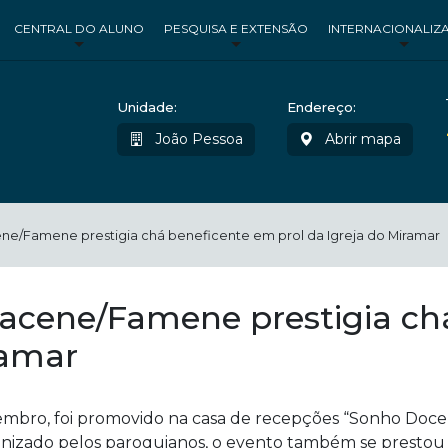
CENTRAL DO ALUNO
PESQUISA E EXTENSÃO
INTERNACIONALIZ
Unidade:
Endereço:
João Pessoa
Abrir mapa
ene/Famene prestigia chá beneficente em prol da Igreja do Miramar
 Facene/Famene prestigia c
ramar
etembro, foi promovido na casa de recepções “Sonho Doc
rganizado pelos paroquianos, o evento também se prestou