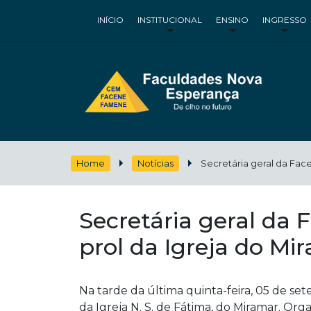
INÍCIO
INSTITUCIONAL
ENSINO
INGRESSO
Home
Notícias
Secretária geral da Fac
Secretária geral da
prol da Igreja do Mi
Na tarde da última quinta-feira, 05 de s
da Igreja N. S. de Fátima, do Miramar. O