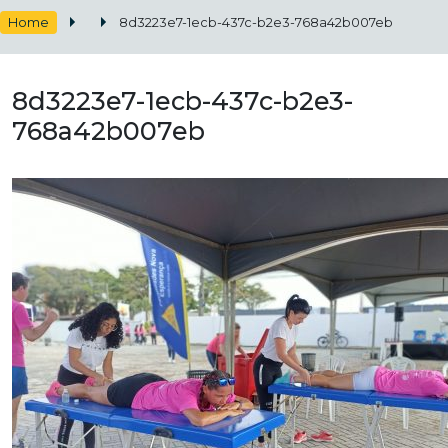
Home
8d3223e7-1ecb-437c-b2e3-768a42b007eb
8d3223e7-1ecb-437c-b2e3-
768a42b007eb